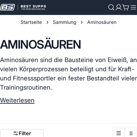
Zum
Wag
Inhalt
springen
Startseite
Sammlung
Aminosäuren
S
AMINOSÄUREN
A
Aminosäuren sind die Bausteine von Eiweiß, an
vielen Körperprozessen beteiligt und für Kraft-
M
und Fitnesssportler ein fester Bestandteil vieler
M
Trainingsroutinen.
L
Weiterlesen
U
N
Filter