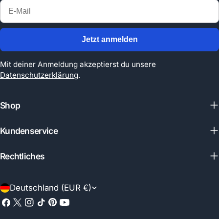
E-Mail
Jetzt anmelden
Mit deiner Anmeldung akzeptierst du unsere
Datenschutzerklärung
.
Shop
Kundenservice
Rechtliches
L
Deutschland (EUR €)
a
Facebook
X
Instagram
Tick
Pinterest
Youtube
(Twitter)