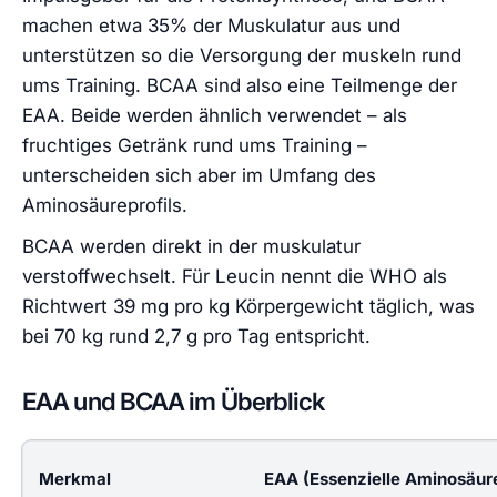
machen etwa 35% der Muskulatur aus und
unterstützen so die Versorgung der muskeln rund
ums Training. BCAA sind also eine Teilmenge der
EAA. Beide werden ähnlich verwendet – als
fruchtiges Getränk rund ums Training –
unterscheiden sich aber im Umfang des
Aminosäureprofils.
BCAA werden direkt in der muskulatur
verstoffwechselt. Für Leucin nennt die WHO als
Richtwert 39 mg pro kg Körpergewicht täglich, was
bei 70 kg rund 2,7 g pro Tag entspricht.
EAA und BCAA im Überblick
Merkmal
EAA (Essenzielle Aminosäur