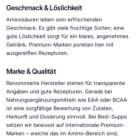
Geschmack & Löslichkeit
Aminosäuren leben vom erfrischenden
Geschmack. Es gibt viele fruchtige Sorten; eine
gute Löslichkeit sorgt für ein klares, angenehmes
Getränk. Premium-Marken punkten hier mit
ausgereiften Rezepturen.
Marke & Qualität
Renommierte Hersteller stehen für transparente
Angaben und gute Rezepturen. Gerade bei
Nahrungsergänzungsmitteln wie EAA oder BCAA
ist eine sorgfältige Bewertung von Zutaten,
Herkunft und Dosierung sinnvoll. Bei Best-Supps
setzen wir bewusst auf internationale Premium-
Marken – welche das im Amino-Bereich sind,