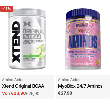
-11%
Typ:
Typ:
Amino Acids
Amino Acids
Xtend Original BCAA
MyoBlox 24/7 Aminos
Regulärer
€27,90
Von €23,90
€26,90
Verkaufspreis
Regulärer
Preis
Preis