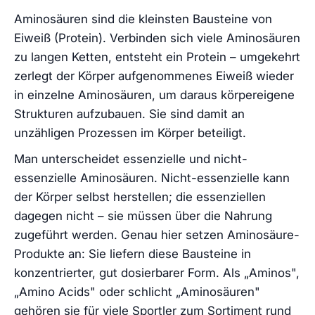
Aminosäuren sind die kleinsten Bausteine von
Eiweiß (Protein). Verbinden sich viele Aminosäuren
zu langen Ketten, entsteht ein Protein – umgekehrt
zerlegt der Körper aufgenommenes Eiweiß wieder
in einzelne Aminosäuren, um daraus körpereigene
Strukturen aufzubauen. Sie sind damit an
unzähligen Prozessen im Körper beteiligt.
Man unterscheidet essenzielle und nicht-
essenzielle Aminosäuren. Nicht-essenzielle kann
der Körper selbst herstellen; die essenziellen
dagegen nicht – sie müssen über die Nahrung
zugeführt werden. Genau hier setzen Aminosäure-
Produkte an: Sie liefern diese Bausteine in
konzentrierter, gut dosierbarer Form. Als „Aminos",
„Amino Acids" oder schlicht „Aminosäuren"
gehören sie für viele Sportler zum Sortiment rund