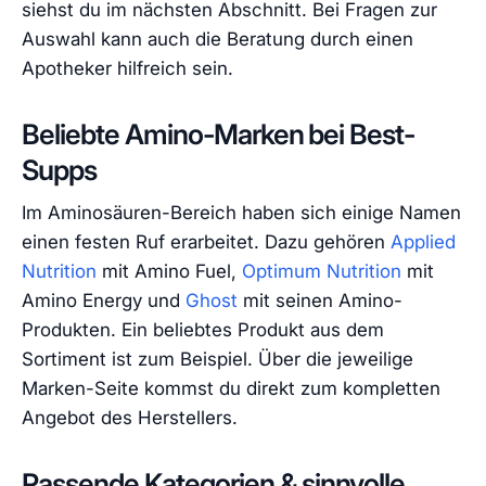
siehst du im nächsten Abschnitt. Bei Fragen zur
Auswahl kann auch die Beratung durch einen
Apotheker hilfreich sein.
Beliebte Amino-Marken bei Best-
Supps
Im Aminosäuren-Bereich haben sich einige Namen
einen festen Ruf erarbeitet. Dazu gehören
Applied
Nutrition
mit Amino Fuel,
Optimum Nutrition
mit
Amino Energy und
Ghost
mit seinen Amino-
Produkten. Ein beliebtes Produkt aus dem
Sortiment ist zum Beispiel. Über die jeweilige
Marken-Seite kommst du direkt zum kompletten
Angebot des Herstellers.
Passende Kategorien & sinnvolle