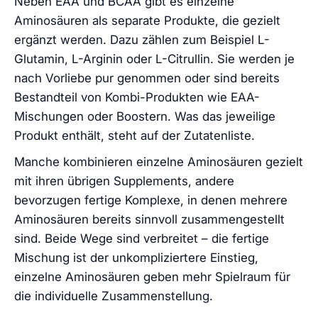
Neben EAA und BCAA gibt es einzelne
Aminosäuren als separate Produkte, die gezielt
ergänzt werden. Dazu zählen zum Beispiel L-
Glutamin, L-Arginin oder L-Citrullin. Sie werden je
nach Vorliebe pur genommen oder sind bereits
Bestandteil von Kombi-Produkten wie EAA-
Mischungen oder Boostern. Was das jeweilige
Produkt enthält, steht auf der Zutatenliste.
Manche kombinieren einzelne Aminosäuren gezielt
mit ihren übrigen Supplements, andere
bevorzugen fertige Komplexe, in denen mehrere
Aminosäuren bereits sinnvoll zusammengestellt
sind. Beide Wege sind verbreitet – die fertige
Mischung ist der unkompliziertere Einstieg,
einzelne Aminosäuren geben mehr Spielraum für
die individuelle Zusammenstellung.