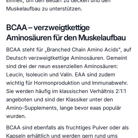
Einheit, um den Bedarf zu decken und den
Muskelaufbau zu unterstützen.
BCAA – verzweigtkettige
Aminosäuren für den Muskelaufbau
BCAA steht für „Branched Chain Amino Acids", auf
Deutsch verzweigtkettige Aminosäuren. Gemeint
sind drei der neun essenziellen Aminosäuren:
Leucin, Isoleucin und Valin. EAA sind zudem
wichtig für Hormonproduktion und Immunabwehr.
Sie werden häufig im klassischen Verhältnis 2:1:1
angeboten und sind der Klassiker unter den
Amino-Supplements, lange bevor eaas populär
wurden.
BCAA sind ebenfalls als fruchtiges Pulver oder als
Kapseln erhältlich und werden gern rund ums