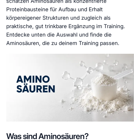
schätzen Aminosäuren als konzentrierte
Proteinbausteine für Aufbau und Erhalt
körpereigener Strukturen und zugleich als
praktische, gut trinkbare Ergänzung im Training.
Entdecke unten die Auswahl und finde die
Aminosäuren, die zu deinem Training passen.
Was sind Aminosäuren?