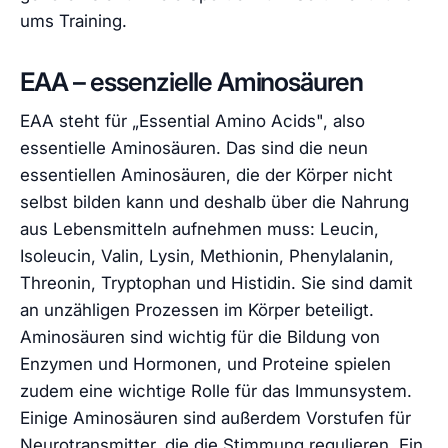
ums Training.
EAA – essenzielle Aminosäuren
EAA steht für „Essential Amino Acids", also
essentielle Aminosäuren. Das sind die neun
essentiellen Aminosäuren, die der Körper nicht
selbst bilden kann und deshalb über die Nahrung
aus Lebensmitteln aufnehmen muss: Leucin,
Isoleucin, Valin, Lysin, Methionin, Phenylalanin,
Threonin, Tryptophan und Histidin. Sie sind damit
an unzähligen Prozessen im Körper beteiligt.
Aminosäuren sind wichtig für die Bildung von
Enzymen und Hormonen, und Proteine spielen
zudem eine wichtige Rolle für das Immunsystem.
Einige Aminosäuren sind außerdem Vorstufen für
Neurotransmitter, die die Stimmung regulieren. Ein