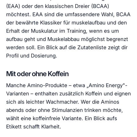
(EAA) oder den klassischen Dreier (BCAA)
möchtest. EAA sind die umfassendere Wahl, BCAA
der bewährte Klassiker für muskelaufbau und den
Erhalt der Muskulatur im Training, wenn es um
aufbau geht und Muskelabbau möglichst begrenzt
werden soll. Ein Blick auf die Zutatenliste zeigt dir
Profil und Dosierung.
Mit oder ohne Koffein
Manche Amino-Produkte – etwa „Amino Energy"-
Varianten – enthalten zusätzlich Koffein und eignen
sich als leichter Wachmacher. Wer die Aminos
abends oder ohne Stimulanzien trinken möchte,
wählt eine koffeinfreie Variante. Ein Blick aufs
Etikett schafft Klarheit.