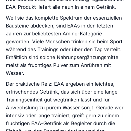
EAA-Produkt liefert alle neun in einem Getränk.
Weil sie das komplette Spektrum der essenziellen
Bausteine abdecken, sind EAAs in den letzten
Jahren zur beliebtesten Amino-Kategorie
geworden. Viele Menschen trinken sie beim Sport
während des Trainings oder über den Tag verteilt.
Erhältlich sind solche Nahrungsergänzungsmittel
meist als fruchtiges Pulver zum Anrühren mit
Wasser.
Der praktische Reiz: EAA ergeben ein leichtes,
erfrischendes Getränk, das sich über eine lange
Trainingseinheit gut wegtrinken lässt und für
Abwechslung zu purem Wasser sorgt. Gerade wer
intensiv oder lange trainiert, greift gern zu einem
fruchtigen EAA-Getränk als Begleiter durch die