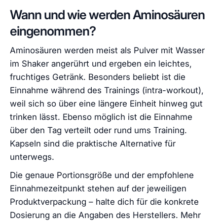
Wann und wie werden Aminosäuren
eingenommen?
Aminosäuren werden meist als Pulver mit Wasser
im Shaker angerührt und ergeben ein leichtes,
fruchtiges Getränk. Besonders beliebt ist die
Einnahme während des Trainings (intra-workout),
weil sich so über eine längere Einheit hinweg gut
trinken lässt. Ebenso möglich ist die Einnahme
über den Tag verteilt oder rund ums Training.
Kapseln sind die praktische Alternative für
unterwegs.
Die genaue Portionsgröße und der empfohlene
Einnahmezeitpunkt stehen auf der jeweiligen
Produktverpackung – halte dich für die konkrete
Dosierung an die Angaben des Herstellers. Mehr